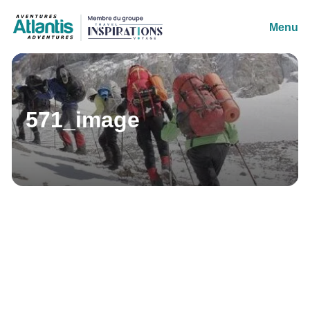
Menu
571_image