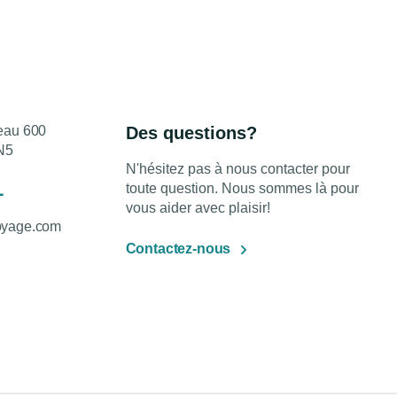
reau 600
Des questions?
N5
N'hésitez pas à nous contacter pour
1
toute question. Nous sommes là pour
vous aider avec plaisir!
oyage.com
Contactez-nous