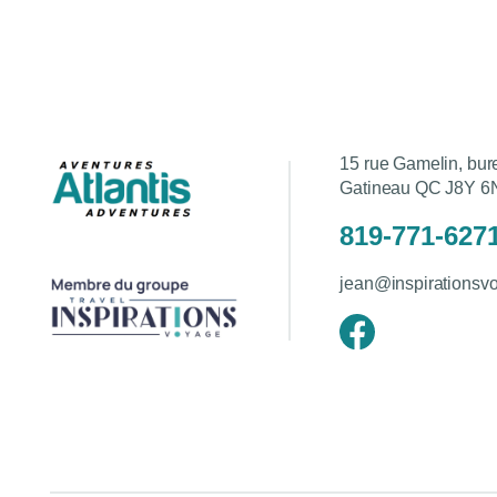
15 rue Gamelin, bu
Gatineau QC J8Y 6
819-771-627
jean@inspirationsv