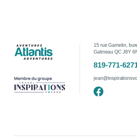
15 rue Gamelin, bu
Gatineau QC J8Y 6
819-771-627
jean@inspirationsv