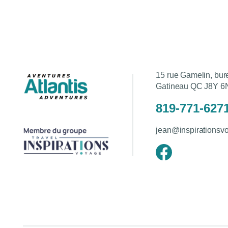
15 rue Gamelin, bu
Gatineau QC J8Y 6
819-771-627
jean@inspirationsv