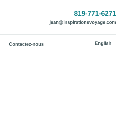
819-771-6271
jean@inspirationsvoyage.com
English
Contactez-nous