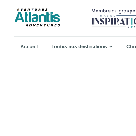
Accueil
Toutes nos destinations
Chr