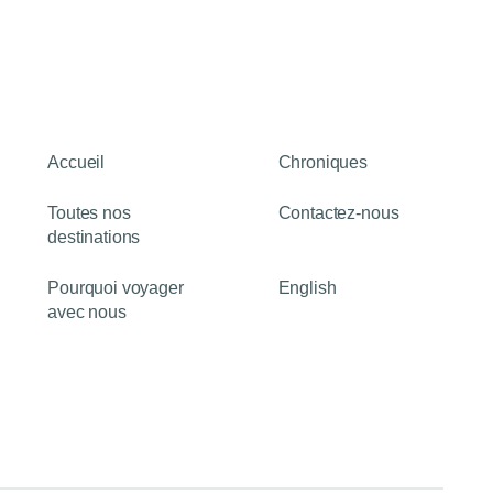
Accueil
Chroniques
Toutes nos
Contactez-nous
destinations
Pourquoi voyager
English
avec nous