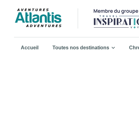
Accueil
Toutes nos destinations
Chr