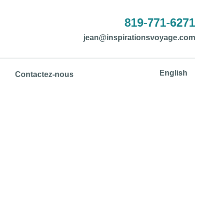
819-771-6271
jean@inspirationsvoyage.com
English
Contactez-nous