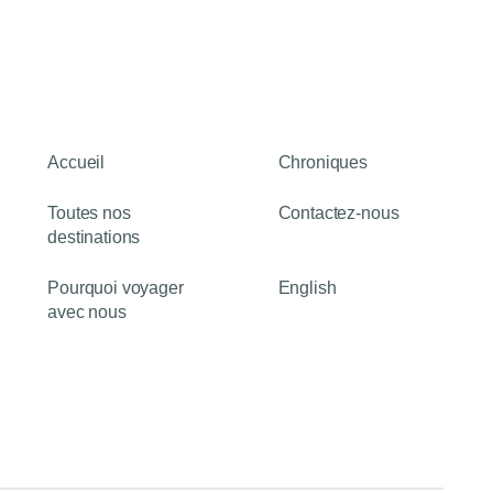
Accueil
Chroniques
Toutes nos
Contactez-nous
destinations
Pourquoi voyager
English
avec nous