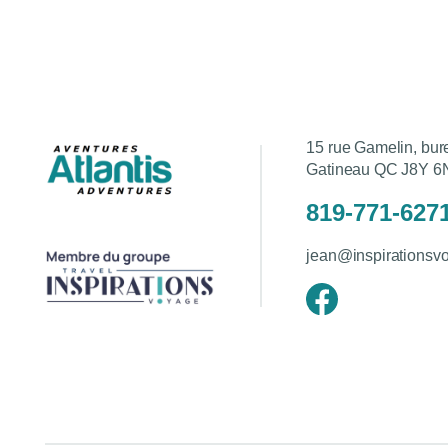
15 rue Gamelin, bu
Gatineau QC J8Y 6
819-771-627
jean@inspirationsv