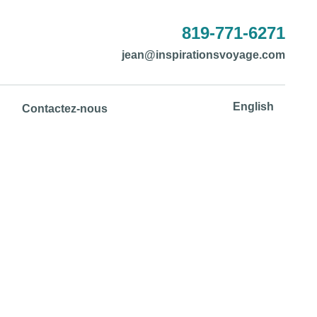
819-771-6271
jean@inspirationsvoyage.com
English
Contactez-nous