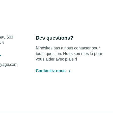
reau 600
Des questions?
N5
N'hésitez pas à nous contacter pour
1
toute question. Nous sommes là pour
vous aider avec plaisir!
oyage.com
Contactez-nous