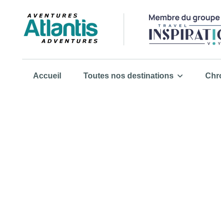
Accueil
Toutes nos destinations
Chr