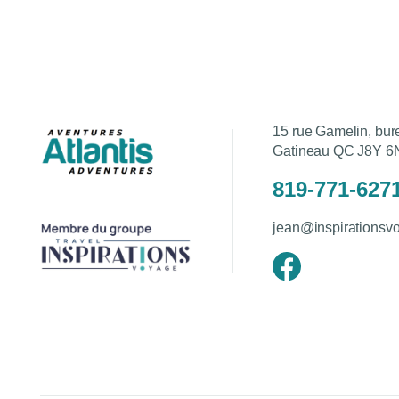
15 rue Gamelin, bu
Gatineau QC J8Y 6
819-771-627
jean@inspirationsv